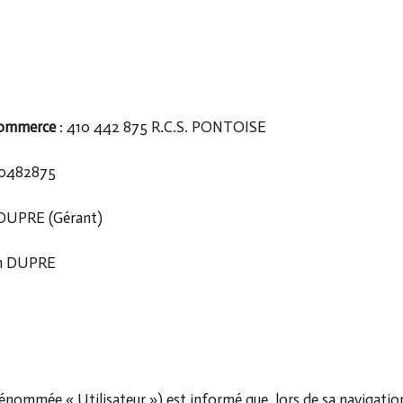
 Commerce
: 410 442 875 R.C.S. PONTOISE
10482875
 DUPRE (Gérant)
an DUPRE
s dénommée « Utilisateur ») est informé que, lors de sa navigati