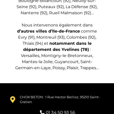
Boulogne-Billancourt (92), Neuilly-sur-
Seine (92), Puteaux (92), La Défense (92),
Nanterre (92), Rueil Malmaison (92)…
Nous intervenons également dans
d’autres villes d’Ile-de-France
comme
Evry (91), Montreuil (93), Colombes (92),
Thiais (94) et
notamment dans le
département des Yvelines (78)
:
Versailles, Montigny-le-Bretonneux,
Mantes-la-Jolie, Guyancourt, Saint-
Germain-en-Laye, Poissy, Plaisir, Trappes…
CHOK'BETON : 1 Rue Hector Berlioz, 95210 Saint-
Gratien
01 34 50 93 56