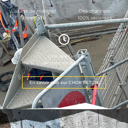
L’usage de matériel
Des chantiers
à la pointe
100% sécurisés
Une réactivité
de mise en oeuvre
En savoir plus sur CHOK'BETON