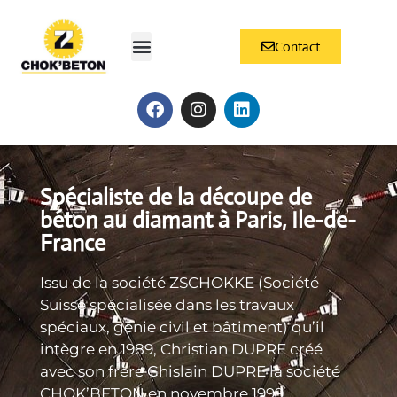
Panneau de gestion des cookies
Contact
QUI SOMMES-NOUS ?
NOS MÉTIERS
NOS RÉALISATIONS
Spécialiste de la découpe de
béton au diamant à Paris, Ile-de-
France
Issu de la société ZSCHOKKE (Société
Suisse spécialisée dans les travaux
spéciaux, génie civil et bâtiment) qu’il
intègre en 1989, Christian DUPRE créé
avec son frère Ghislain DUPRE la société
CHOK’BETON en novembre 1999.